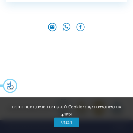
אנו משתמשים בקובצי Cookie לתפקודים חיוניים, ניתוח נתונים
הצהרת נגישות
מדיניות פרטיות
ושיווק.
הבנתי
dooble
© כל הזכויות שמורות ל-החברה לפיתוח הרצליה בע״מ