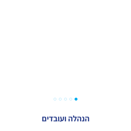
פיתוח ושדרוג תשתיות
ושטחים ציבוריים
הנהלה ועובדים