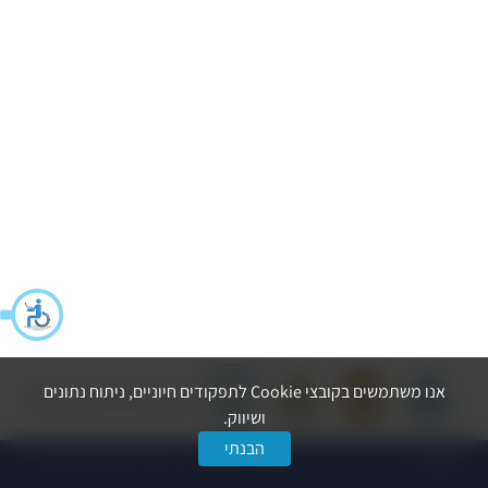
אנו משתמשים בקובצי Cookie לתפקודים חיוניים, ניתוח נתונים
הצהרת נגישות
מדיניות פרטיות
ושיווק.
הבנתי
dooble
© כל הזכויות שמורות ל-החברה לפיתוח הרצליה בע״מ