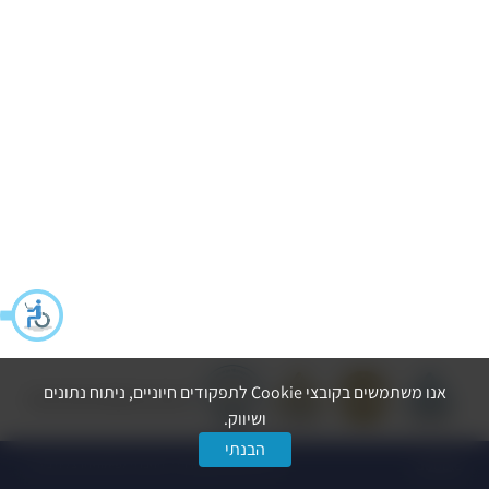
אנו משתמשים בקובצי Cookie לתפקודים חיוניים, ניתוח נתונים
הצהרת נגישות
מדיניות פרטיות
ושיווק.
הבנתי
dooble
© כל הזכויות שמורות ל-החברה לפיתוח הרצליה בע״מ