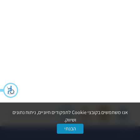
אנו משתמשים בקובצי Cookie לתפקודים חיוניים, ניתוח נתונים
הצהרת נגישות
מדיניות פרטיות
ושיווק.
הבנתי
dooble
© כל הזכויות שמורות ל-החברה לפיתוח הרצליה בע״מ