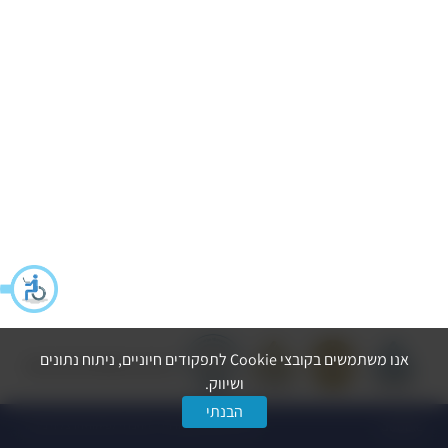
אנו משתמשים בקובצי Cookie לתפקודים חיוניים, ניתוח נתונים
הצהרת נגישות
מדיניות פרטיות
ושיווק.
הבנתי
dooble
© כל הזכויות שמורות ל-החברה לפיתוח הרצליה בע״מ