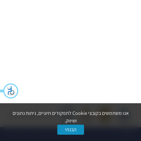
אנו משתמשים בקובצי Cookie לתפקודים חיוניים, ניתוח נתונים
הצהרת נגישות
מדיניות פרטיות
ושיווק.
הבנתי
dooble
© כל הזכויות שמורות ל-החברה לפיתוח הרצליה בע״מ