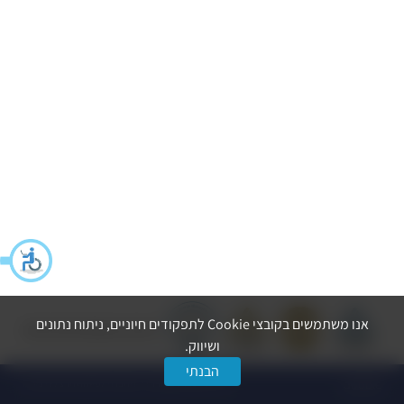
אנו משתמשים בקובצי Cookie לתפקודים חיוניים, ניתוח נתונים
הצהרת נגישות
מדיניות פרטיות
ושיווק.
הבנתי
dooble
© כל הזכויות שמורות ל-החברה לפיתוח הרצליה בע״מ