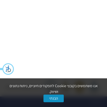
אנו משתמשים בקובצי Cookie לתפקודים חיוניים, ניתוח נתונים
הצהרת נגישות
מדיניות פרטיות
ושיווק.
הבנתי
dooble
© כל הזכויות שמורות ל-החברה לפיתוח הרצליה בע״מ