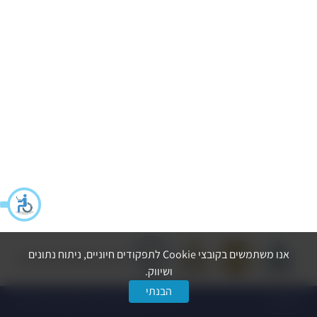
אנו משתמשים בקובצי Cookie לתפקודים חיוניים, ניתוח נתונים
הצהרת נגישות
מדיניות פרטיות
ושיווק.
הבנתי
dooble
© כל הזכויות שמורות ל-החברה לפיתוח הרצליה בע״מ